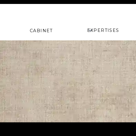
Droit du travail / Stratégie RH Construire, transformer, grandir : vo
EXPERTISES
CABINET