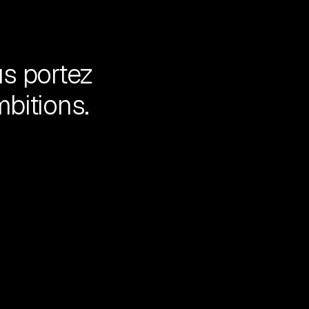
us portez
bitions.