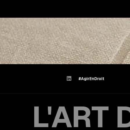

#AgirEnDroit
L'ART 